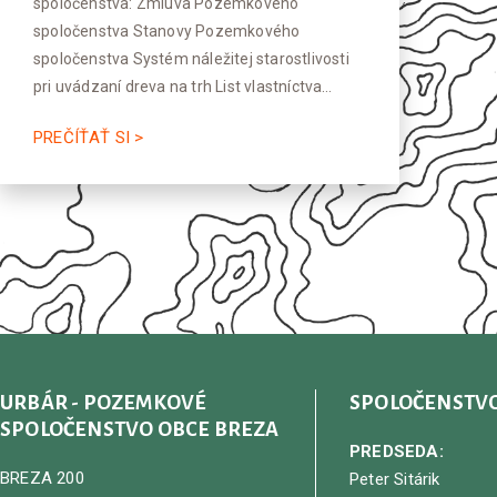
spoločenstva: Zmluva Pozemkového
spoločenstva Stanovy Pozemkového
spoločenstva Systém náležitej starostlivosti
pri uvádzaní dreva na trh List vlastníctva…
PREČÍŤAŤ SI >
URBÁR - POZEMKOVÉ
SPOLOČENSTV
SPOLOČENSTVO OBCE BREZA
PREDSEDA:
BREZA 200
Peter Sitárik