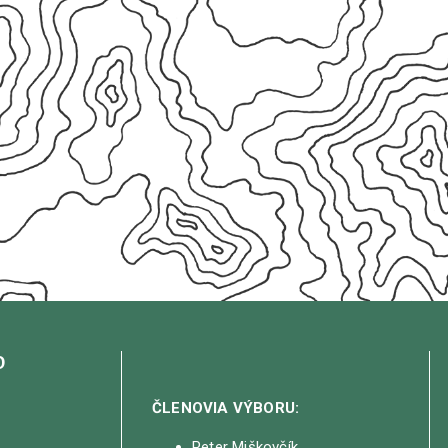
O
ČLENOVIA VÝBORU:
Peter Miškovčík