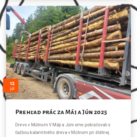
12
júl
Prehľad prác za Máj a Jún 2025
Drevo v Mútnom V Máji a Júni sme pokračovali s
ťažbou kalamitného dreva v Mútnom pri štátnej