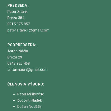
PREDSEDA:
Peter Sitárik
Breza 384
0915 875 857
peter.sitarik1@gmail.com
PODPREDSEDA:
Anton Náčin
Breza 29
0948 920 468
anton.nacin@gmail.com
ČLENOVIA VÝBORU:
Peter Miškovčík
Ľudovít Hladek
Dušan Nodžák