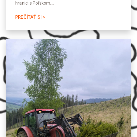
hranici s Poľskom.…
PREČÍTAŤ SI >