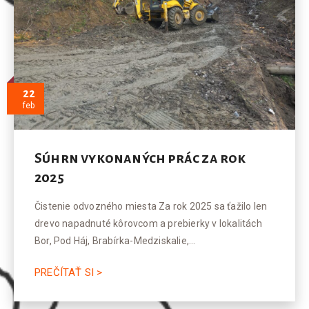
22
feb
Súhrn vykonaných prác za rok
2025
Čistenie odvozného miesta Za rok 2025 sa ťažilo len
drevo napadnuté kôrovcom a prebierky v lokalitách
Bor, Pod Háj, Brabírka-Medziskalie,…
PREČÍTAŤ SI >