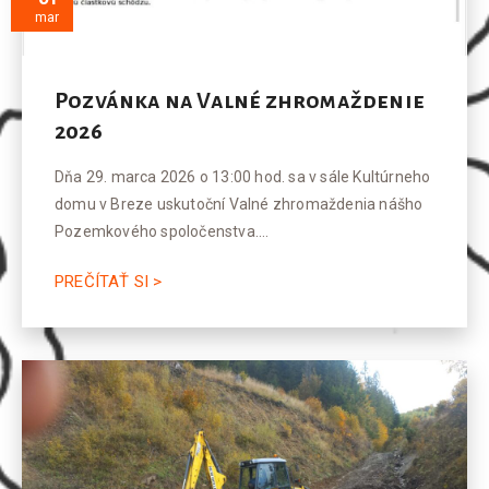
mar
Pozvánka na Valné zhromaždenie
2026
Dňa 29. marca 2026 o 13:00 hod. sa v sále Kultúrneho
domu v Breze uskutoční Valné zhromaždenia nášho
Pozemkového spoločenstva.…
PREČÍTAŤ SI >