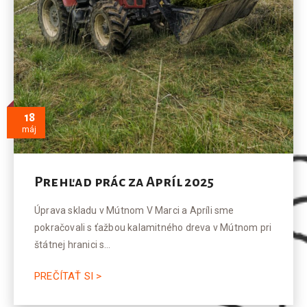
18
máj
Prehľad prác za Apríl 2025
Úprava skladu v Mútnom V Marci a Apríli sme
pokračovali s ťažbou kalamitného dreva v Mútnom pri
štátnej hranici s…
PREČÍTAŤ SI >