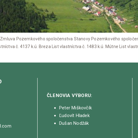
luva Pozemkového spoločenstva Stanovy Pozemkového spoločenstva 
stníctva č. 4137 k.ú. Breza List vlastníctva č. 1483 k.ú. Mútne List vlast
O
ČLENOVIA VÝBORU:
Peter Miškovčík
Ľudovít Hladek
Dušan Nodžák
il.com