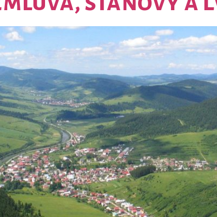
mluva, stanovy a L
DOMOV
O NÁS
AKTUALITY