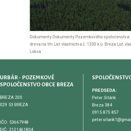
Dokumenty Dokumenty Pozemkového spoločenstva: Zm
dreva na trh List vlastníctva č. 1330 k.ú. Breza List vla
Lokca
URBÁR - POZEMKOVÉ
SPOLOČENSTV
SPOLOČENSTVO OBCE BREZA
PREDSEDA:
BREZA 200
Peter Sitárik
029 53 BREZA
Breza 384
0915 875 857
peter.sitarik1@gma
IČO: 53667948
DIČ: 2121461804