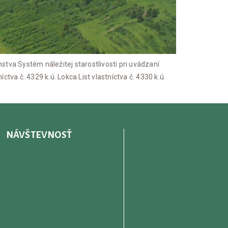
Systém náležitej starostlivosti pri uvádzaní
níctva č. 4329 k.ú. Lokca List vlastníctva č. 4330 k.ú.
NÁVŠTEVNOSŤ