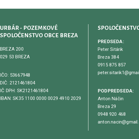
URBÁR - POZEMKOVÉ
SPOLOČENSTV
SPOLOČENSTVO OBCE BREZA
PREDSEDA:
BREZA 200
Peter Sitárik
029 53 BREZA
Breza 384
0915 875 857
peter.sitarik1@gma
IČO: 53667948
DIČ: 2121461804
IČ DPH: SK2121461804
PODPREDSEDA:
IBAN: SK35 1100 0000 0029 4910 2029
Anton Náčin
Breza 29
0948 920 468
anton.nacin@gmail