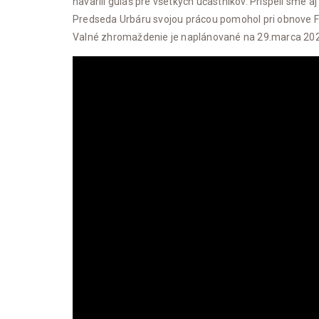
navarili guláš pre všetkých účastníkov. Prispeli sme
Predseda Urbáru svojou prácou pomohol pri obnove Fa
Valné zhromaždenie je naplánované na 29.marca 2026