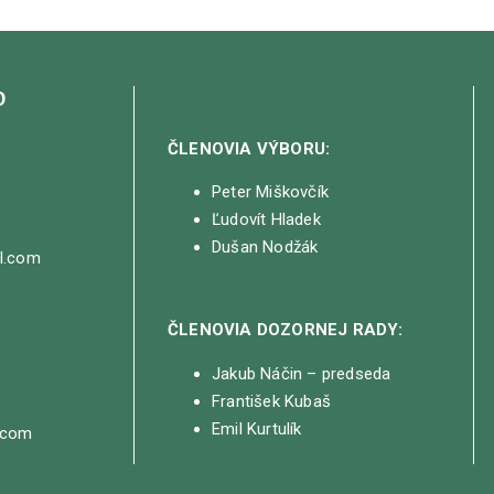
O
ČLENOVIA VÝBORU:
Peter Miškovčík
Ľudovít Hladek
Dušan Nodžák
il.com
ČLENOVIA DOZORNEJ RADY:
Jakub Náčin – predseda
František Kubaš
Emil Kurtulík
.com