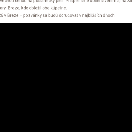
 aj vecnou cenou na poslanecký ples. Prispeli sme občerstvením aj n
ry Breze, kde obložil obe kúpeľne.
 v Breze – pozvánky sa budú doručovať v najbližších dňoch.