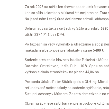
Za rok 2025 sa ťažilo len drevo napadnuté kôrovcom a
kde sa pílila kalamita v blízkosti štátnej hranice. Toto
Na jeseň nám Lesný úrad definitívne schválil obhosp
Dohromady sa tak za celý rok vyťažilo a predalo
6820
utŕžili 237 171 € bez DPH.
Po ťažbách sa vždy vykonalo aj uhádzanie alebo pálen
makadam a betónové prefabrikáty v sume
5400 €
Sadenie prebiehalo hlavne v lokalite Pekelná a Mútne
Borovica, Smrekovec, Jedľa, Dub – 10 %. Spolu so sad
vyžínanie okolo stromčekov na ploche 44,06 ha.
Predseda Urbáru Peter Sitárik spolu s OLH Ing. Micha
refundované naše náklady na sadenie, vyžínanie, nát
5.stupni ochrany v Mútnom. Za toto obmedzenie na 
Okrem prác v lese sa Urbár venuje aj podpore kultúrny