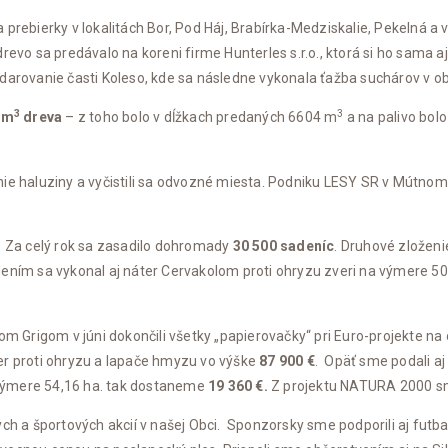
 prebierky v lokalitách Bor, Pod Háj, Brabírka-Medziskalie, Pekelná 
 drevo sa predávalo na koreni firme Hunterles s.r.o., ktorá si ho sama a
odarovanie časti Koleso, kde sa následne vykonala ťažba suchárov v o
3
3
 m
dreva
– z toho bolo v dĺžkach predaných 6604 m
a na palivo bol
ie haluziny a vyčistili sa odvozné miesta. Podniku LESY SR v Mútnom
. Za celý rok sa zasadilo dohromady
30 500 sadeníc
. Druhové zloženi
ením sa vykonal aj náter Cervakolom proti ohryzu zveri na výmere 50
lom Grigom v júni dokončili všetky „papierovačky“ pri Euro-projekte 
er proti ohryzu a lapače hmyzu vo výške
87 900 €
. Opäť sme podali a
výmere 54,16 ha. tak dostaneme
19 360 €.
Z projektu NATURA 2000 sm
ch a športových akcií v našej Obci. Sponzorsky sme podporili aj futba