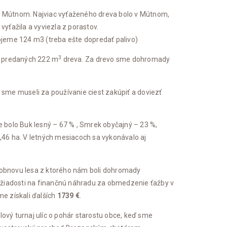
a v Mútnom. Najviac vyťaženého dreva bolo v Mútnom,
j vyťažila a vyviezla z porastov.
bjeme 124 m3 (treba ešte dopredať palivo)
3
o predaných 222 m
dreva. Za drevo sme dohromady
 sme museli za používanie ciest zakúpiť a doviezť
e bolo Buk lesný – 67 % , Smrek obyčajný – 23 %,
,46 ha. V letných mesiacoch sa vykonávalo aj
na obnovu lesa z ktorého nám boli dohromady
j žiadosti na finančnú náhradu za obmedzenie ťažby v
e získali ďalších
1739 €
.
lový turnaj ulíc o pohár starostu obce, keď sme