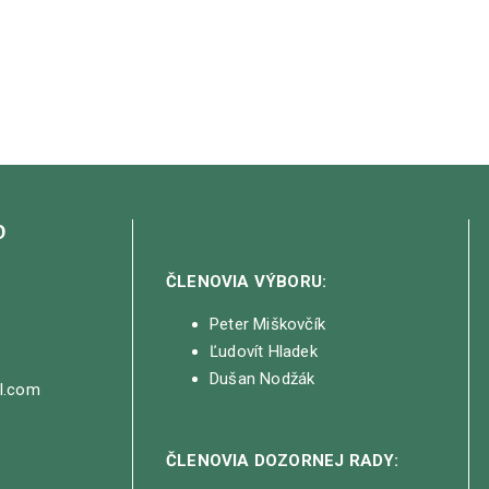
O
ČLENOVIA VÝBORU:
Peter Miškovčík
Ľudovít Hladek
Dušan Nodžák
il.com
ČLENOVIA DOZORNEJ RADY: