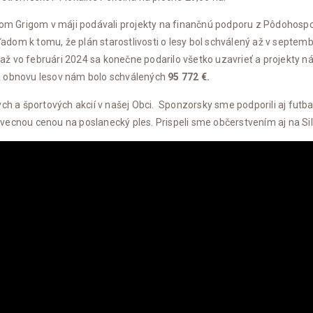
alom Grigom v máji podávali projekty na finančnú podporu z Pôdohosp
om k tomu, že plán starostlivosti o lesy bol schválený až v septemb
ž vo februári 2024 sa konečne podarilo všetko uzavrieť a projekty 
a obnovu lesov nám bolo schválených
95 772 €.
ch a športových akcií v našej Obci. Sponzorsky sme podporili aj futba
 aj vecnou cenou na poslanecký ples. Prispeli sme občerstvením aj na