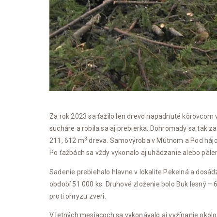
Za rok 2023 sa ťažilo len drevo napadnuté kôrovcom v l
sucháre a robila sa aj prebierka. Dohromady sa tak za 
3
211, 612 m
dreva. Samovýroba v Mútnom a Pod háj
Po ťažbách sa vždy vykonalo aj uhádzanie alebo páleni
Sadenie prebiehalo hlavne v lokalite Pekelná a dosád
období 51 000 ks. Druhové zloženie bolo Buk lesný – 
proti ohryzu zveri.
V letných mesiacoch sa vykonávalo aj vyžínanie okolo