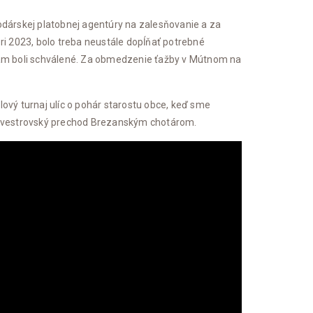
odárskej platobnej agentúry na zalesňovanie a za
ri 2023, bolo treba neustále dopĺňať potrebné
nám boli schválené. Za obmedzenie ťažby v Mútnom na
lový turnaj ulíc o pohár starostu obce, keď sme
 Silvestrovský prechod Brezanským chotárom.