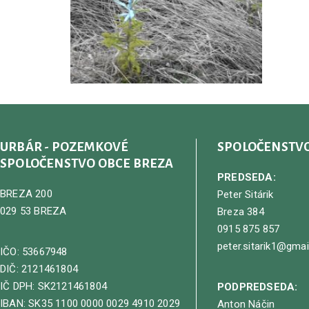
URBÁR - POZEMKOVÉ
SPOLOČENSTV
SPOLOČENSTVO OBCE BREZA
PREDSEDA:
BREZA 200
Peter Sitárik
029 53 BREZA
Breza 384
0915 875 857
peter.sitarik1@gma
IČO: 53667948
DIČ: 2121461804
IČ DPH: SK2121461804
PODPREDSEDA:
IBAN: SK35 1100 0000 0029 4910 2029
Anton Náčin