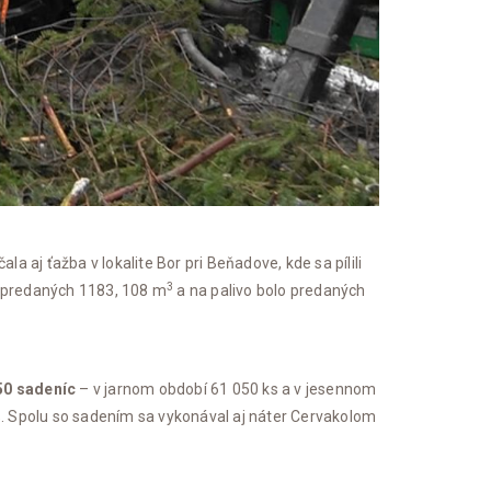
 aj ťažba v lokalite Bor pri Beňadove, kde sa pílili
3
h predaných 1183, 108 m
a na palivo bolo predaných
50 sadeníc
– v jarnom období 61 050 ks a v jesennom
%. Spolu so sadením sa vykonával aj náter Cervakolom