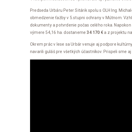
Predseda Urbáru Peter Sitárik spolu s OLH Ing. Mich
obmedzenie ťažby v 5.stupni ochrany v Mútnom. Vzhľad
dokumenty a potvrdenie počas celého roka. Napokon a
výmere 54,16 ha. dostaneme
34 170 €
a z projektu n
Okrem prác v lese sa Urbár venuje aj podpore kultúrny
navarili guláš pre všetkých účastníkov. Prispeli sme