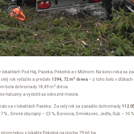
okalitách Pod Háj, Paseka, Pekelná a v Mútnom. Na konci roka sa začala
3
celý rok vyťažilo a predalo
1394, 72 m
dreva
– z toho bolo v dĺžkac
3
om bola dohromady 18,49 m
dreva.
e haluziny a vyčistili sa odvozné miesta.
zalo sa v lokalitách Paseka . Za celý rok sa zasadilo dohromady
112 0
67 % , Smrek obyčajný – 23 %, Borovica, Smrekovec, Jedľa, Dub – 10 
 stromčekov v lokalite Pekelná na ploche 29,66 ha.