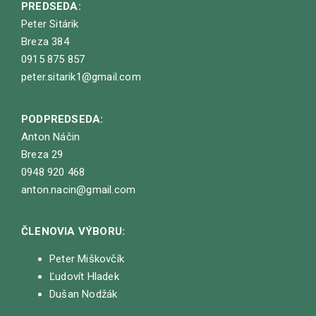
PREDSEDA:
Peter Sitárik
Breza 384
0915 875 857
peter.sitarik1@gmail.com
PODPREDSEDA:
Anton Náčin
Breza 29
0948 920 468
anton.nacin@gmail.com
ČLENOVIA VÝBORU:
Peter Miškovčík
Ľudovít Hladek
Dušan Nodžák